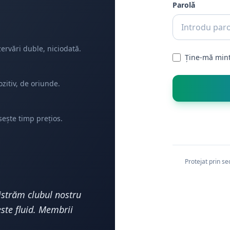
Parolă
zervări duble, niciodată.
Ține-mă min
zitiv, de oriunde.
sește timp prețios.
Protejat prin se
străm clubul nostru
ste fluid. Membrii